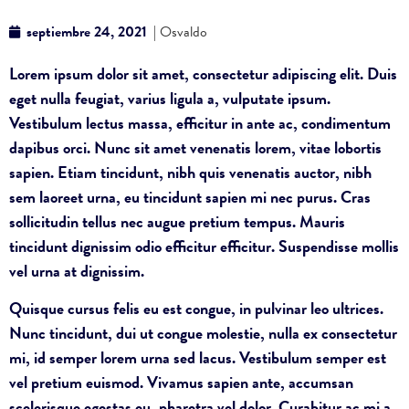
septiembre 24, 2021
| Osvaldo
Lorem ipsum dolor sit amet, consectetur adipiscing elit. Duis
eget nulla feugiat, varius ligula a, vulputate ipsum.
Vestibulum lectus massa, efficitur in ante ac, condimentum
dapibus orci. Nunc sit amet venenatis lorem, vitae lobortis
sapien. Etiam tincidunt, nibh quis venenatis auctor, nibh
sem laoreet urna, eu tincidunt sapien mi nec purus. Cras
sollicitudin tellus nec augue pretium tempus. Mauris
tincidunt dignissim odio efficitur efficitur. Suspendisse mollis
vel urna at dignissim.
Quisque cursus felis eu est congue, in pulvinar leo ultrices.
Nunc tincidunt, dui ut congue molestie, nulla ex consectetur
mi, id semper lorem urna sed lacus. Vestibulum semper est
vel pretium euismod. Vivamus sapien ante, accumsan
scelerisque egestas eu, pharetra vel dolor. Curabitur ac mi a